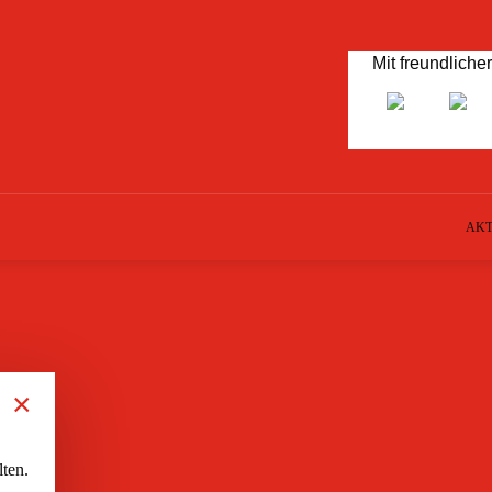
Mit freundliche
AKT
×
ten.