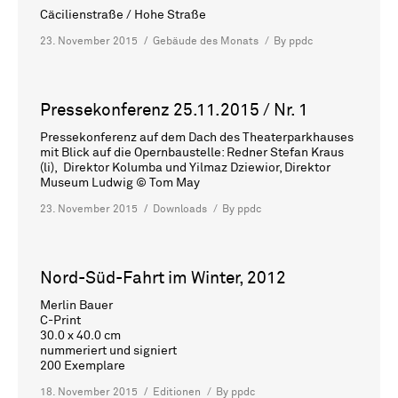
Cäcilienstraße / Hohe Straße
23. November 2015
Gebäude des Monats
By
ppdc
Pressekonferenz 25.11.2015 / Nr. 1
Pressekonferenz auf dem Dach des Theaterparkhauses
mit Blick auf die Opernbaustelle: Redner Stefan Kraus
(li), Direktor Kolumba und Yilmaz Dziewior, Direktor
Museum Ludwig © Tom May
23. November 2015
Downloads
By
ppdc
Nord-Süd-Fahrt im Winter, 2012
Merlin Bauer
C-Print
30.0 x 40.0 cm
nummeriert und signiert
200 Exemplare
18. November 2015
Editionen
By
ppdc