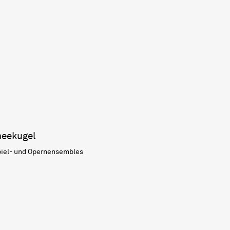
neekugel
piel- und Opernensembles