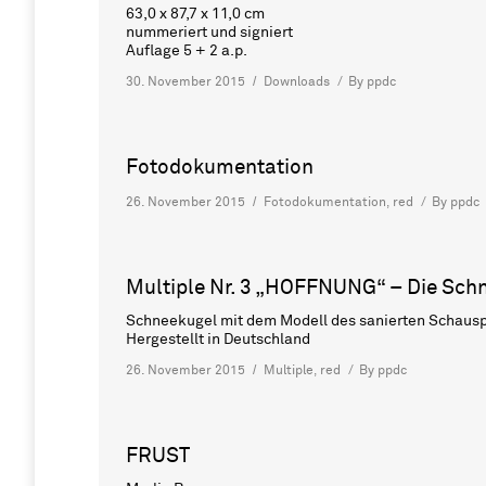
63,0 x 87,7 x 11,0 cm
nummeriert und signiert
Auflage 5 + 2 a.p.
30. November 2015
Downloads
By
ppdc
Fotodokumentation
26. November 2015
Fotodokumentation
,
red
By
ppdc
Multiple Nr. 3 „HOFFNUNG“ – Die Sch
Schneekugel mit dem Modell des sanierten Schaus
Hergestellt in Deutschland
26. November 2015
Multiple
,
red
By
ppdc
FRUST