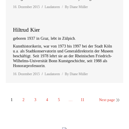
16. Dezember 2015
Laudatoren
By
Diane Müller
Hiltrud Kier
geboren 1937 in Graz, lebt in Zülpich.
Kunsthistorikerin, war von 1973 bis 1997 bei der Stadt Köln
u.a. als Stadtkonservatorin und Generaldirektorin der Museen
beschäftigt. Seit 1978 lehrt sie an der Rheinischen Friedrich-
Wilhelms-Universität Bonn Kunstgeschichte, seit 1988 als
Honorarprofessorin.
16. Dezember 2015
Laudatoren
By
Diane Müller
1
2
3
4
5
…
11
Next page